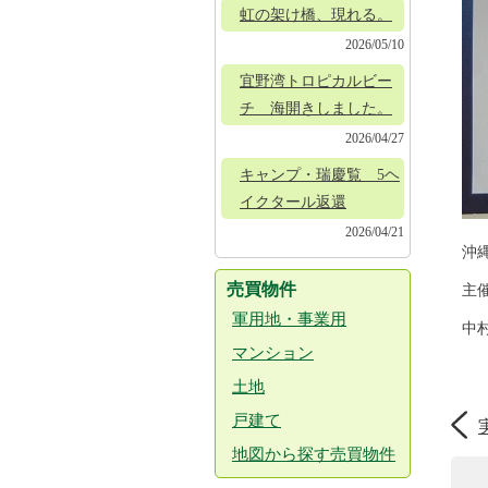
虹の架け橋、現れる。
2026/05/10
宜野湾トロピカルビー
チ 海開きしました。
2026/04/27
キャンプ・瑞慶覧 5ヘ
イクタール返還
2026/04/21
沖
売買物件
主
軍用地・事業用
中
マンション
土地
戸建て
地図から探す売買物件