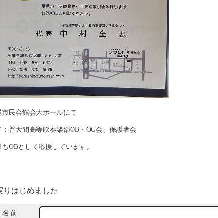
縄市民会館会大ホールにて
催：普天間高等吹奏楽部OB・OG会、保護者会
村もOBとして応援しています。
実りはじめました
名前