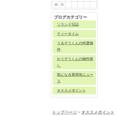
□
□
□
□
□
30
31
ブログカテゴリー
ソラシド日誌
ティータイム
うるぞうくんの特選物
件
かうぞうくんの物件探
し
気になる軍用地ニュー
ス
オススメポイント
トップページ
>
オススメポイント